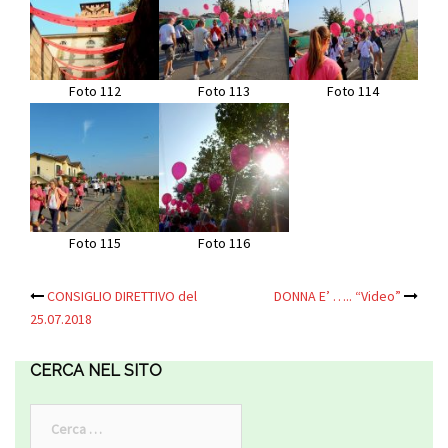
Foto 112
Foto 113
Foto 114
Foto 115
Foto 116
CONSIGLIO DIRETTIVO del
DONNA E’ ….. “Video”
Navigazione
25.07.2018
articolo
CERCA NEL SITO
Ricerca
per: